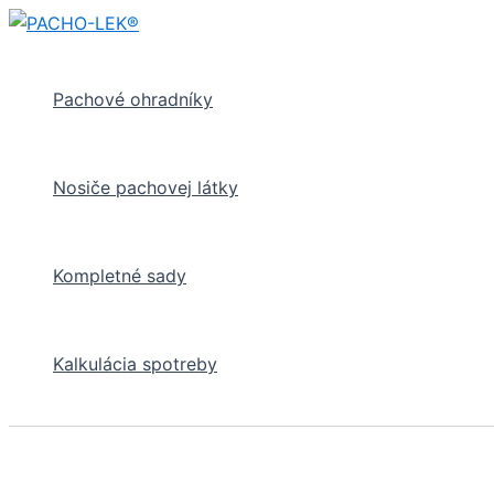
Preskočiť
na
obsah
Pachové ohradníky
Nosiče pachovej látky
Kompletné sady
Kalkulácia spotreby